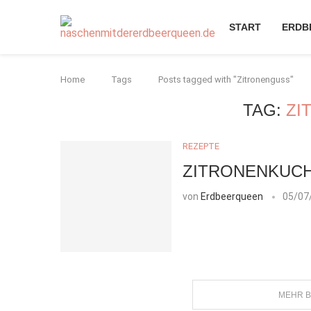
START
ERDB
Home
Tags
Posts tagged with "Zitronenguss"
TAG:
ZI
REZEPTE
ZITRONENKUC
von
Erdbeerqueen
05/07
MEHR B