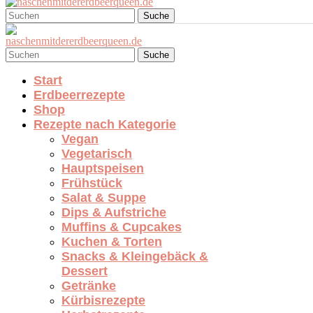
Suche
Suche
Start
Erdbeerrezepte
Shop
Rezepte nach Kategorie
Vegan
Vegetarisch
Hauptspeisen
Frühstück
Salat & Suppe
Dips & Aufstriche
Muffins & Cupcakes
Kuchen & Torten
Snacks & Kleingebäck &
Dessert
Getränke
Kürbisrezepte