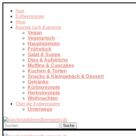
Start
Erdbeerrezepte
Shop
Rezepte nach Kategorie
Vegan
Vegetarisch
Hauptspeisen
Frühstück
Salat & Suppe
Dips & Aufstriche
Muffins & Cupcakes
Kuchen & Torten
Snacks & Kleingebäck & Dessert
Getränke
Kürbisrezepte
Herbstrezepte
Weihnachten
Über die Erdbeerqueen
Unterwegs
Suche