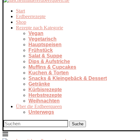
Start
Erdbeerrezepte
Shop
Rezepte nach Kategorie
Vegan
Vegetarisch
Hauptspeisen
Frühstück
Salat & Suppe
Dips & Aufstriche
Muffins & Cupcakes
Kuchen & Torten
Snacks & Kleingebäck & Dessert
Getränke
Kürbisrezepte
Herbstrezepte
Weihnachten
Über die Erdbeerqueen
Unterwegs
Suche