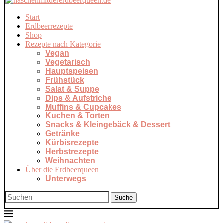
Start
Erdbeerrezepte
Shop
Rezepte nach Kategorie
Vegan
Vegetarisch
Hauptspeisen
Frühstück
Salat & Suppe
Dips & Aufstriche
Muffins & Cupcakes
Kuchen & Torten
Snacks & Kleingebäck & Dessert
Getränke
Kürbisrezepte
Herbstrezepte
Weihnachten
Über die Erdbeerqueen
Unterwegs
Suche