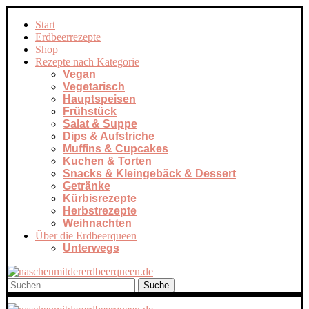
Start
Erdbeerrezepte
Shop
Rezepte nach Kategorie
Vegan
Vegetarisch
Hauptspeisen
Frühstück
Salat & Suppe
Dips & Aufstriche
Muffins & Cupcakes
Kuchen & Torten
Snacks & Kleingebäck & Dessert
Getränke
Kürbisrezepte
Herbstrezepte
Weihnachten
Über die Erdbeerqueen
Unterwegs
Suche