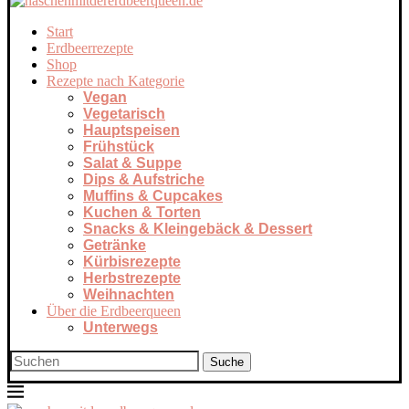
Start
Erdbeerrezepte
Shop
Rezepte nach Kategorie
Vegan
Vegetarisch
Hauptspeisen
Frühstück
Salat & Suppe
Dips & Aufstriche
Muffins & Cupcakes
Kuchen & Torten
Snacks & Kleingebäck & Dessert
Getränke
Kürbisrezepte
Herbstrezepte
Weihnachten
Über die Erdbeerqueen
Unterwegs
Suche