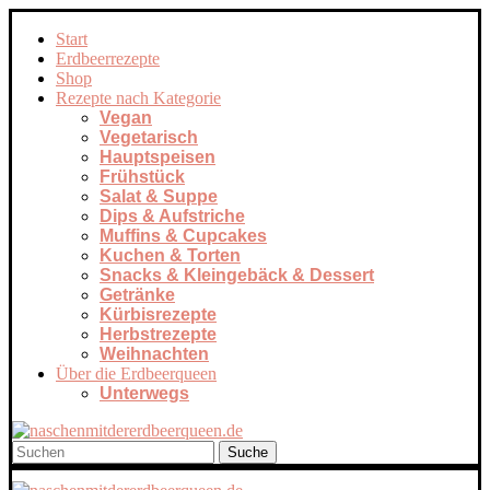
Start
Erdbeerrezepte
Shop
Rezepte nach Kategorie
Vegan
Vegetarisch
Hauptspeisen
Frühstück
Salat & Suppe
Dips & Aufstriche
Muffins & Cupcakes
Kuchen & Torten
Snacks & Kleingebäck & Dessert
Getränke
Kürbisrezepte
Herbstrezepte
Weihnachten
Über die Erdbeerqueen
Unterwegs
Suche