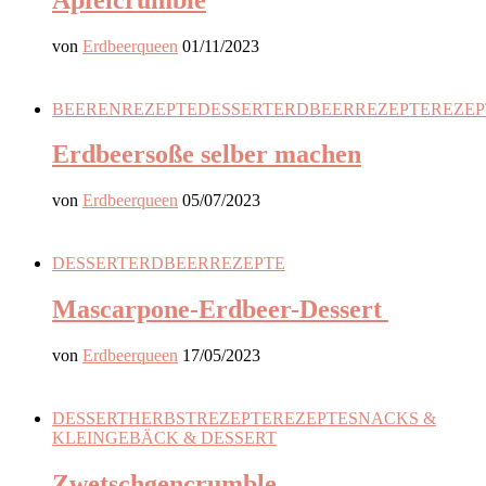
von
Erdbeerqueen
01/11/2023
BEERENREZEPTE
DESSERT
ERDBEERREZEPTE
REZEP
Erdbeersoße selber machen
von
Erdbeerqueen
05/07/2023
DESSERT
ERDBEERREZEPTE
Mascarpone-Erdbeer-Dessert
von
Erdbeerqueen
17/05/2023
DESSERT
HERBSTREZEPTE
REZEPTE
SNACKS &
KLEINGEBÄCK & DESSERT
Zwetschgencrumble