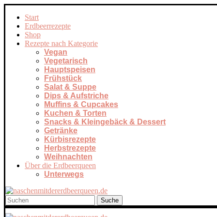
Start
Erdbeerrezepte
Shop
Rezepte nach Kategorie
Vegan
Vegetarisch
Hauptspeisen
Frühstück
Salat & Suppe
Dips & Aufstriche
Muffins & Cupcakes
Kuchen & Torten
Snacks & Kleingebäck & Dessert
Getränke
Kürbisrezepte
Herbstrezepte
Weihnachten
Über die Erdbeerqueen
Unterwegs
Suche