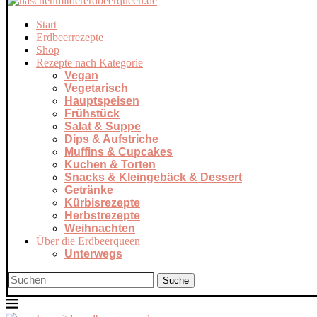
Start
Erdbeerrezepte
Shop
Rezepte nach Kategorie
Vegan
Vegetarisch
Hauptspeisen
Frühstück
Salat & Suppe
Dips & Aufstriche
Muffins & Cupcakes
Kuchen & Torten
Snacks & Kleingebäck & Dessert
Getränke
Kürbisrezepte
Herbstrezepte
Weihnachten
Über die Erdbeerqueen
Unterwegs
Suche