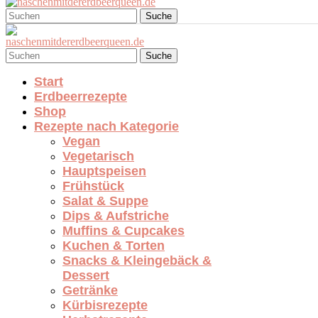
Suche
Suche
Start
Erdbeerrezepte
Shop
Rezepte nach Kategorie
Vegan
Vegetarisch
Hauptspeisen
Frühstück
Salat & Suppe
Dips & Aufstriche
Muffins & Cupcakes
Kuchen & Torten
Snacks & Kleingebäck &
Dessert
Getränke
Kürbisrezepte