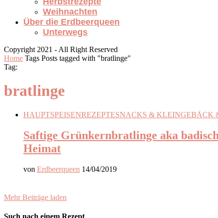
Herbstrezepte
Weihnachten
Über die Erdbeerqueen
Unterwegs
Copyright 2021 - All Right Reserved
Home
Tags
Posts tagged with "bratlinge"
Tag:
bratlinge
HAUPTSPEISEN
REZEPTE
SNACKS & KLEINGEBÄCK 
Saftige Grünkernbratlinge aka badisc
Heimat
von
Erdbeerqueen
14/04/2019
Mehr Beiträge laden
Such nach einem Rezept