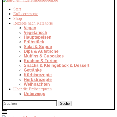
Start
Erdbeerrezepte
Shop
Rezepte nach Kategorie
Vegan
Vegetarisch
Hauptspeisen
Frühstück
Salat & Suppe
Dips & Aufstriche
Muffins & Cupcakes
Kuchen & Torten
Snacks & Kleingebäck & Dessert
Getränke
Kürbisrezepte
Herbstrezepte
Weihnachten
Über die Erdbeerqueen
Unterwegs
Suche