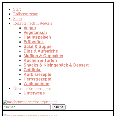
Start
Erdbeerrezepte
Shop
Rezepte nach Kategorie
Vegan
Vegetarisch
Hauptspeisen
Frühstück
Salat & Suppe
Dips & Aufstriche
Muffins & Cupcakes
Kuchen & Torten
Snacks & Kleingebäck & Dessert
Getränke
Kürbisrezepte
Herbstrezepte
Weihnachten
Über die Erdbeerqueen
Unterwegs
Suche