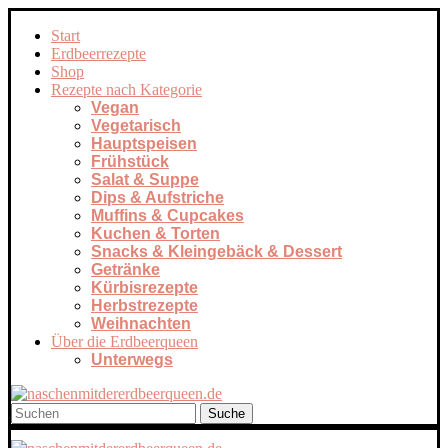
Start
Erdbeerrezepte
Shop
Rezepte nach Kategorie
Vegan
Vegetarisch
Hauptspeisen
Frühstück
Salat & Suppe
Dips & Aufstriche
Muffins & Cupcakes
Kuchen & Torten
Snacks & Kleingebäck & Dessert
Getränke
Kürbisrezepte
Herbstrezepte
Weihnachten
Über die Erdbeerqueen
Unterwegs
Suche