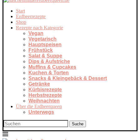
Start
Erdbeerrezepte
Shop
Rezepte nach Kategorie
Vegan
Vegetarisch
Hauptspeisen
Frühstück
Salat & Suppe
Dips & Aufstriche
Muffins & Cupcakes
Kuchen & Torten
Snacks & Kleingebäck & Dessert
Getränke
Kürbisrezepte
Herbstrezepte
Weihnachten
Über die Erdbeerqueen
Unterwegs
Suche