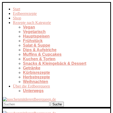
Start
Erdbeerrezepte
Shop
Rezepte nach Kategorie
Vegan
Vegetarisch
Hauptspeisen
Frühstück
Salat & Suppe
Dips & Aufstriche
Muffins & Cupcakes
Kuchen & Torten
Snacks & Kleingebäck & Dessert
Getränke
Kürbisrezepte
Herbstrezepte
Weihnachten
Über die Erdbeerqueen
Unterwegs
Suche