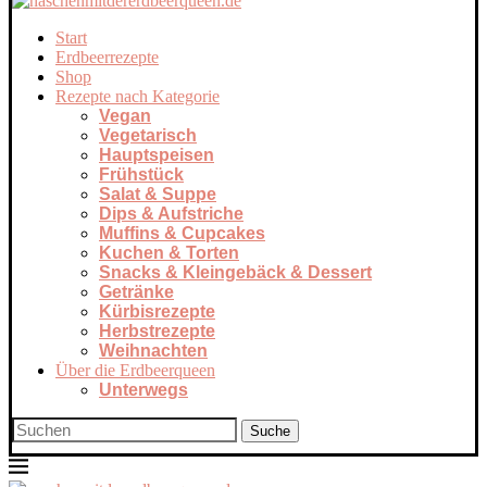
Start
Erdbeerrezepte
Shop
Rezepte nach Kategorie
Vegan
Vegetarisch
Hauptspeisen
Frühstück
Salat & Suppe
Dips & Aufstriche
Muffins & Cupcakes
Kuchen & Torten
Snacks & Kleingebäck & Dessert
Getränke
Kürbisrezepte
Herbstrezepte
Weihnachten
Über die Erdbeerqueen
Unterwegs
Suche