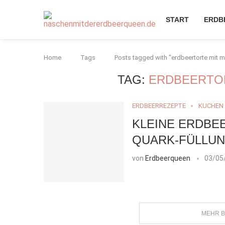
START
ERDB
Home
Tags
Posts tagged with "erdbeertorte mit 
TAG:
ERDBEERTO
ERDBEERREZEPTE
KUCHEN
KLEINE ERDBE
QUARK-FÜLLUN
von
Erdbeerqueen
03/05
MEHR B