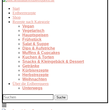
Start
Erdbeerrezepte
Shop
Rezepte nach Kategorie
Vegan
Vegetarisch
Hauptspeisen
Frühstück
Salat & Suppe
Dips & Aufstriche
Muffins & Cupcakes
Kuchen & Torten
Snacks & Kleingebäck & Dessert
Getränke
Kürbisrezepte
Herbstrezepte
Weihnachten
Über die Erdbeerqueen
Unterwegs
Suche