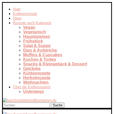
Start
Erdbeerrezepte
Shop
Rezepte nach Kategorie
Vegan
Vegetarisch
Hauptspeisen
Frühstück
Salat & Suppe
Dips & Aufstriche
Muffins & Cupcakes
Kuchen & Torten
Snacks & Kleingebäck & Dessert
Getränke
Kürbisrezepte
Herbstrezepte
Weihnachten
Über die Erdbeerqueen
Unterwegs
Suche