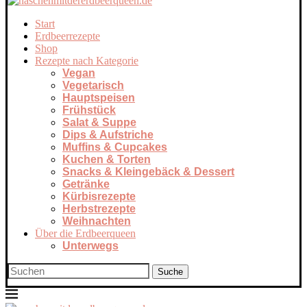
Start
Erdbeerrezepte
Shop
Rezepte nach Kategorie
Vegan
Vegetarisch
Hauptspeisen
Frühstück
Salat & Suppe
Dips & Aufstriche
Muffins & Cupcakes
Kuchen & Torten
Snacks & Kleingebäck & Dessert
Getränke
Kürbisrezepte
Herbstrezepte
Weihnachten
Über die Erdbeerqueen
Unterwegs
Suche