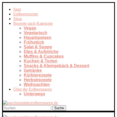
Start
Erdbeerrezepte
Shop
Rezepte nach Kategorie
Vegan
Vegetarisch
Hauptspeisen
Frühstück
Salat & Suppe
Dips & Aufstriche
Muffins & Cupcakes
Kuchen & Torten
Snacks & Kleingebäck & Dessert
Getränke
Kürbisrezepte
Herbstrezepte
Weihnachten
Über die Erdbeerqueen
Unterwegs
Suche