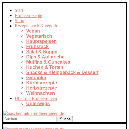
Start
Erdbeerrezepte
Shop
Rezepte nach Kategorie
Vegan
Vegetarisch
Hauptspeisen
Frühstück
Salat & Suppe
Dips & Aufstriche
Muffins & Cupcakes
Kuchen & Torten
Snacks & Kleingebäck & Dessert
Getränke
Kürbisrezepte
Herbstrezepte
Weihnachten
Über die Erdbeerqueen
Unterwegs
Suche