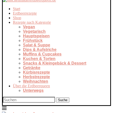
Start
Erdbeerrezepte
Shop
Rezepte nach Kategorie
Vegan
Vegetarisch
Hauptspeisen
Frühstück
Salat & Suppe
Dips & Aufstriche
Muffins & Cupcakes
Kuchen & Torten
Snacks & Kleingebäck & Dessert
Getränke
Kürbisrezepte
Herbstrezepte
Weihnachten
Über die Erdbeerqueen
Unterwegs
Suche