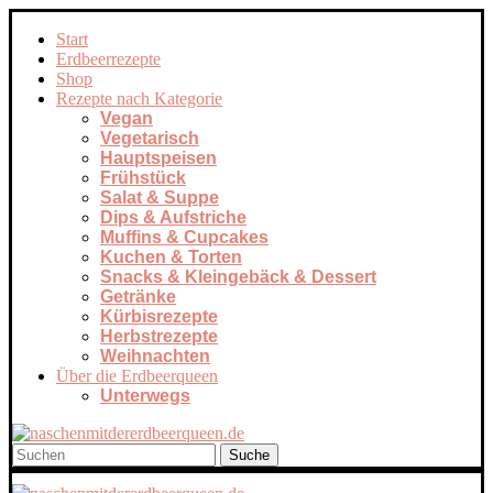
Start
Erdbeerrezepte
Shop
Rezepte nach Kategorie
Vegan
Vegetarisch
Hauptspeisen
Frühstück
Salat & Suppe
Dips & Aufstriche
Muffins & Cupcakes
Kuchen & Torten
Snacks & Kleingebäck & Dessert
Getränke
Kürbisrezepte
Herbstrezepte
Weihnachten
Über die Erdbeerqueen
Unterwegs
Suche