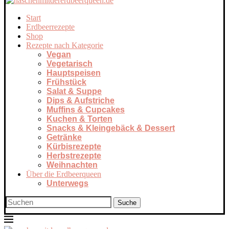
Start
Erdbeerrezepte
Shop
Rezepte nach Kategorie
Vegan
Vegetarisch
Hauptspeisen
Frühstück
Salat & Suppe
Dips & Aufstriche
Muffins & Cupcakes
Kuchen & Torten
Snacks & Kleingebäck & Dessert
Getränke
Kürbisrezepte
Herbstrezepte
Weihnachten
Über die Erdbeerqueen
Unterwegs
Suche