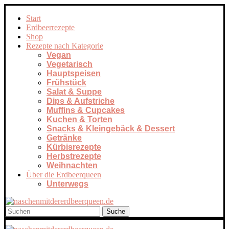
Start
Erdbeerrezepte
Shop
Rezepte nach Kategorie
Vegan
Vegetarisch
Hauptspeisen
Frühstück
Salat & Suppe
Dips & Aufstriche
Muffins & Cupcakes
Kuchen & Torten
Snacks & Kleingebäck & Dessert
Getränke
Kürbisrezepte
Herbstrezepte
Weihnachten
Über die Erdbeerqueen
Unterwegs
Suche