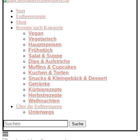
Start
Erdbeerrezepte
Shop
Rezepte nach Kategorie
Vegan
Vegetarisch
Hauptspeisen
Frühstück
Salat & Suppe
Dips & Aufstriche
Muffins & Cupcakes
Kuchen & Torten
Snacks & Kleingebäck & Dessert
Getränke
Kürbisrezepte
Herbstrezepte
Weihnachten
Über die Erdbeerqueen
Unterwegs
Suche