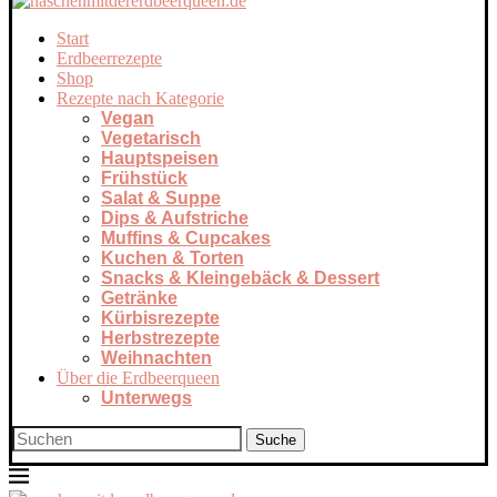
Start
Erdbeerrezepte
Shop
Rezepte nach Kategorie
Vegan
Vegetarisch
Hauptspeisen
Frühstück
Salat & Suppe
Dips & Aufstriche
Muffins & Cupcakes
Kuchen & Torten
Snacks & Kleingebäck & Dessert
Getränke
Kürbisrezepte
Herbstrezepte
Weihnachten
Über die Erdbeerqueen
Unterwegs
Suche