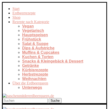
Start
Erdbeerrezepte
Shop
Rezepte nach Kategorie
Vegan
Vegetarisch
Hauptspeisen
Frühstück
Salat & Suppe
Dips & Aufstriche
Muffins & Cupcakes
Kuchen & Torten
Snacks & Kleingebäck & Dessert
Getränke
Kürbisrezepte
Herbstrezepte
Weihnachten
Über die Erdbeerqueen
Unterwegs
Suche