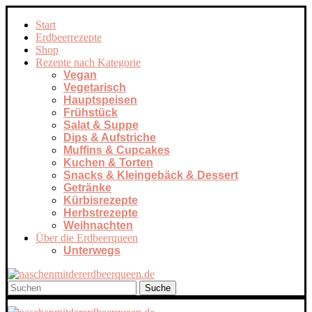
Start
Erdbeerrezepte
Shop
Rezepte nach Kategorie
Vegan
Vegetarisch
Hauptspeisen
Frühstück
Salat & Suppe
Dips & Aufstriche
Muffins & Cupcakes
Kuchen & Torten
Snacks & Kleingebäck & Dessert
Getränke
Kürbisrezepte
Herbstrezepte
Weihnachten
Über die Erdbeerqueen
Unterwegs
Suche