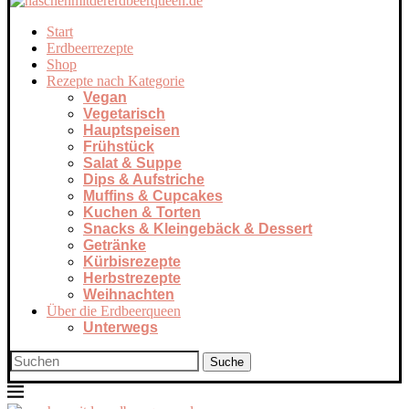
Start
Erdbeerrezepte
Shop
Rezepte nach Kategorie
Vegan
Vegetarisch
Hauptspeisen
Frühstück
Salat & Suppe
Dips & Aufstriche
Muffins & Cupcakes
Kuchen & Torten
Snacks & Kleingebäck & Dessert
Getränke
Kürbisrezepte
Herbstrezepte
Weihnachten
Über die Erdbeerqueen
Unterwegs
Suche