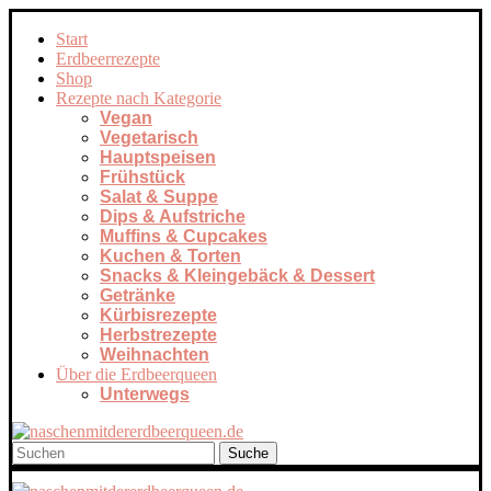
Start
Erdbeerrezepte
Shop
Rezepte nach Kategorie
Vegan
Vegetarisch
Hauptspeisen
Frühstück
Salat & Suppe
Dips & Aufstriche
Muffins & Cupcakes
Kuchen & Torten
Snacks & Kleingebäck & Dessert
Getränke
Kürbisrezepte
Herbstrezepte
Weihnachten
Über die Erdbeerqueen
Unterwegs
Suche