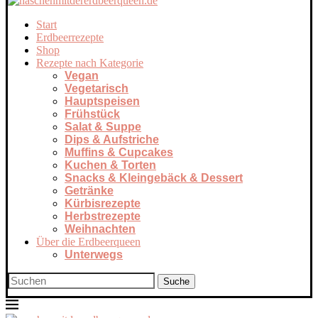
Start
Erdbeerrezepte
Shop
Rezepte nach Kategorie
Vegan
Vegetarisch
Hauptspeisen
Frühstück
Salat & Suppe
Dips & Aufstriche
Muffins & Cupcakes
Kuchen & Torten
Snacks & Kleingebäck & Dessert
Getränke
Kürbisrezepte
Herbstrezepte
Weihnachten
Über die Erdbeerqueen
Unterwegs
Suche