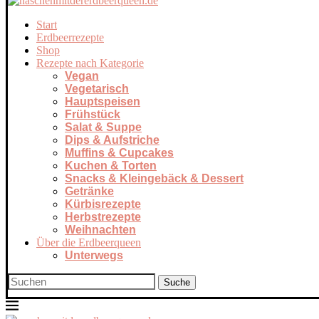
Start
Erdbeerrezepte
Shop
Rezepte nach Kategorie
Vegan
Vegetarisch
Hauptspeisen
Frühstück
Salat & Suppe
Dips & Aufstriche
Muffins & Cupcakes
Kuchen & Torten
Snacks & Kleingebäck & Dessert
Getränke
Kürbisrezepte
Herbstrezepte
Weihnachten
Über die Erdbeerqueen
Unterwegs
Suche