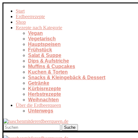
Start
Erdbeerrezepte
Shop
Rezepte nach Kategorie
Vegan
Vegetarisch
Hauptspeisen
Frühstück
Salat & Suppe
Dips & Aufstriche
Muffins & Cupcakes
Kuchen & Torten
Snacks & Kleingebäck & Dessert
Getränke
Kürbisrezepte
Herbstrezepte
Weihnachten
Über die Erdbeerqueen
Unterwegs
Suche