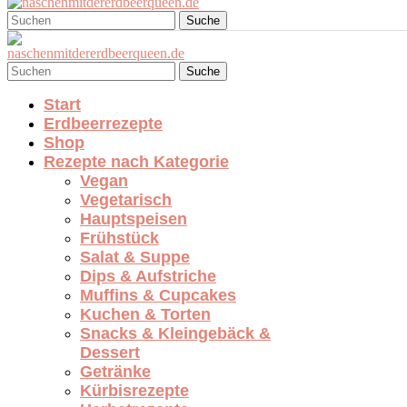
Suche
Suche
Start
Erdbeerrezepte
Shop
Rezepte nach Kategorie
Vegan
Vegetarisch
Hauptspeisen
Frühstück
Salat & Suppe
Dips & Aufstriche
Muffins & Cupcakes
Kuchen & Torten
Snacks & Kleingebäck &
Dessert
Getränke
Kürbisrezepte