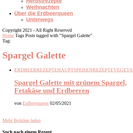
Herbstrezepte
Weihnachten
Über die Erdbeerqueen
Unterwegs
Copyright 2021 - All Right Reserved
Home
Tags
Posts tagged with "Spargel Galette"
Tag:
Spargel Galette
ERDBEERREZEPTE
HAUPTSPEISEN
REZEPTE
VEGETA
Spargel Galette mit grünem Spargel,
Fetakäse und Erdbeeren
von
Erdbeerqueen
02/05/2021
Mehr Beiträge laden
Such nach einem Rezept