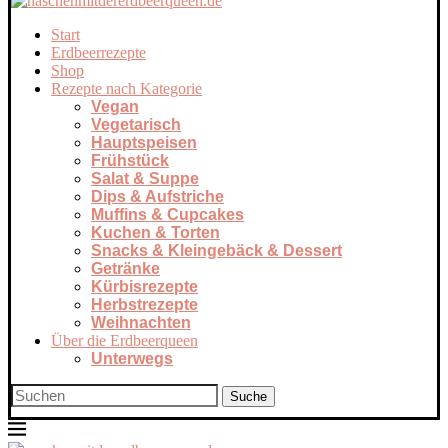
Start
Erdbeerrezepte
Shop
Rezepte nach Kategorie
Vegan
Vegetarisch
Hauptspeisen
Frühstück
Salat & Suppe
Dips & Aufstriche
Muffins & Cupcakes
Kuchen & Torten
Snacks & Kleingebäck & Dessert
Getränke
Kürbisrezepte
Herbstrezepte
Weihnachten
Über die Erdbeerqueen
Unterwegs
Suche