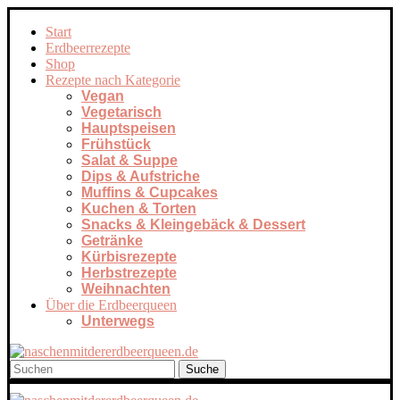
Start
Erdbeerrezepte
Shop
Rezepte nach Kategorie
Vegan
Vegetarisch
Hauptspeisen
Frühstück
Salat & Suppe
Dips & Aufstriche
Muffins & Cupcakes
Kuchen & Torten
Snacks & Kleingebäck & Dessert
Getränke
Kürbisrezepte
Herbstrezepte
Weihnachten
Über die Erdbeerqueen
Unterwegs
Suche