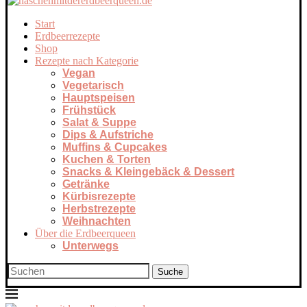
Start
Erdbeerrezepte
Shop
Rezepte nach Kategorie
Vegan
Vegetarisch
Hauptspeisen
Frühstück
Salat & Suppe
Dips & Aufstriche
Muffins & Cupcakes
Kuchen & Torten
Snacks & Kleingebäck & Dessert
Getränke
Kürbisrezepte
Herbstrezepte
Weihnachten
Über die Erdbeerqueen
Unterwegs
Suche