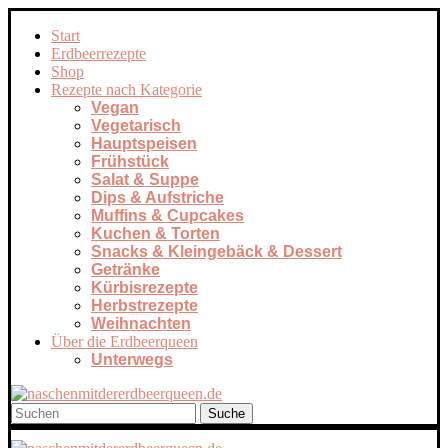
Start
Erdbeerrezepte
Shop
Rezepte nach Kategorie
Vegan
Vegetarisch
Hauptspeisen
Frühstück
Salat & Suppe
Dips & Aufstriche
Muffins & Cupcakes
Kuchen & Torten
Snacks & Kleingebäck & Dessert
Getränke
Kürbisrezepte
Herbstrezepte
Weihnachten
Über die Erdbeerqueen
Unterwegs
Suche