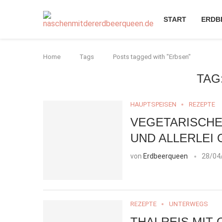
START
ERDB
Home
Tags
Posts tagged with "Erbsen"
TAG
HAUPTSPEISEN
REZEPTE
VEGETARISCHE
UND ALLERLEI
von
Erdbeerqueen
28/04
REZEPTE
UNTERWEGS
THAI REIS MIT