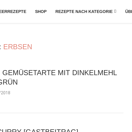
EERREZEPTE
SHOP
REZEPTE NACH KATEGORIE
ÜB
:
ERBSEN
 GEMÜSETARTE MIT DINKELMEHL
 GRÜN
/2018
 CURRY [GASTBEITRAG]