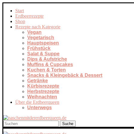
Start
Erdbeerrezepte
Shop
Rezepte nach Kategorie
Vegan
Vegetarisch
Hauptspeisen
Frühstück
Salat & Suppe
Dips & Aufstriche
Muffins & Cupcakes
Kuchen & Torten
Snacks & Kleingebäck & Dessert
Getränke
Kürbisrezepte
Herbstrezepte
Weihnachten
Über die Erdbeerqueen
Unterwegs
Suche