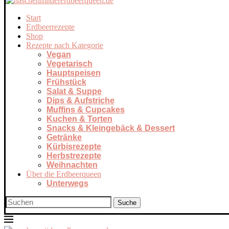
Start
Erdbeerrezepte
Shop
Rezepte nach Kategorie
Vegan
Vegetarisch
Hauptspeisen
Frühstück
Salat & Suppe
Dips & Aufstriche
Muffins & Cupcakes
Kuchen & Torten
Snacks & Kleingebäck & Dessert
Getränke
Kürbisrezepte
Herbstrezepte
Weihnachten
Über die Erdbeerqueen
Unterwegs
Suche