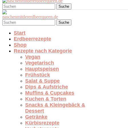
Suche
Suche
Start
Erdbeerrezepte
Shop
Rezepte nach Kategorie
Vegan
Vegetarisch
Hauptspeisen
Frühstück
Salat & Suppe
Dips & Aufstriche
Muffins & Cupcakes
Kuchen & Torten
Snacks & Kleingebäck &
Dessert
Getränke
Kürbisrezepte