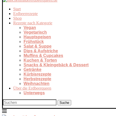
Start
Erdbeerrezepte
Shop
Rezepte nach Kategorie
Vegan
Vegetarisch
Hauptspeisen
Frühstück
Salat & Suppe
Dips & Aufstriche
Muffins & Cupcakes
Kuchen & Torten
Snacks & Kleingebäck & Dessert
Getränke
Kürbisrezepte
Herbstrezepte
Weihnachten
Über die Erdbeerqueen
Unterwegs
Suche