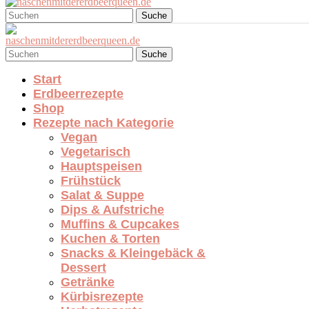
Suche
Suche
Start
Erdbeerrezepte
Shop
Rezepte nach Kategorie
Vegan
Vegetarisch
Hauptspeisen
Frühstück
Salat & Suppe
Dips & Aufstriche
Muffins & Cupcakes
Kuchen & Torten
Snacks & Kleingebäck &
Dessert
Getränke
Kürbisrezepte