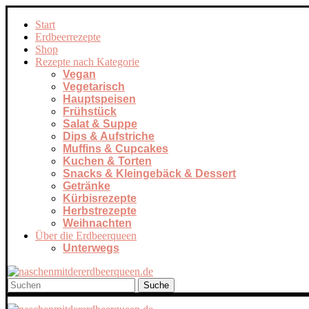
Start
Erdbeerrezepte
Shop
Rezepte nach Kategorie
Vegan
Vegetarisch
Hauptspeisen
Frühstück
Salat & Suppe
Dips & Aufstriche
Muffins & Cupcakes
Kuchen & Torten
Snacks & Kleingebäck & Dessert
Getränke
Kürbisrezepte
Herbstrezepte
Weihnachten
Über die Erdbeerqueen
Unterwegs
Suche