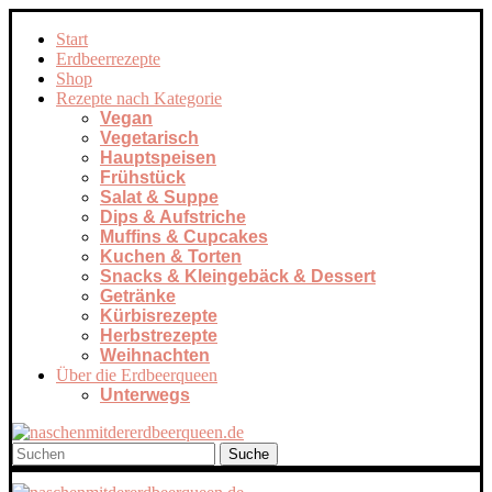
Start
Erdbeerrezepte
Shop
Rezepte nach Kategorie
Vegan
Vegetarisch
Hauptspeisen
Frühstück
Salat & Suppe
Dips & Aufstriche
Muffins & Cupcakes
Kuchen & Torten
Snacks & Kleingebäck & Dessert
Getränke
Kürbisrezepte
Herbstrezepte
Weihnachten
Über die Erdbeerqueen
Unterwegs
Suche