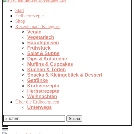
Start
Erdbeerrezepte
Shop
Rezepte nach Kategorie
Vegan
Vegetarisch
Hauptspeisen
Frühstück
Salat & Suppe
Dips & Aufstriche
Muffins & Cupcakes
Kuchen & Torten
Snacks & Kleingebäck & Dessert
Getränke
Kürbisrezepte
Herbstrezepte
Weihnachten
Über die Erdbeerqueen
Unterwegs
Suche