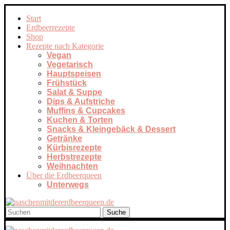
Start
Erdbeerrezepte
Shop
Rezepte nach Kategorie
Vegan
Vegetarisch
Hauptspeisen
Frühstück
Salat & Suppe
Dips & Aufstriche
Muffins & Cupcakes
Kuchen & Torten
Snacks & Kleingebäck & Dessert
Getränke
Kürbisrezepte
Herbstrezepte
Weihnachten
Über die Erdbeerqueen
Unterwegs
Suche