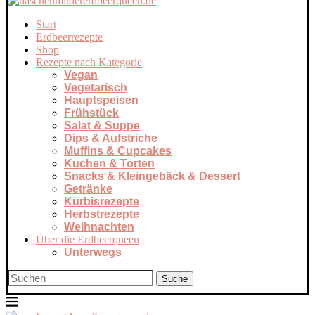
Start
Erdbeerrezepte
Shop
Rezepte nach Kategorie
Vegan
Vegetarisch
Hauptspeisen
Frühstück
Salat & Suppe
Dips & Aufstriche
Muffins & Cupcakes
Kuchen & Torten
Snacks & Kleingebäck & Dessert
Getränke
Kürbisrezepte
Herbstrezepte
Weihnachten
Über die Erdbeerqueen
Unterwegs
Suche