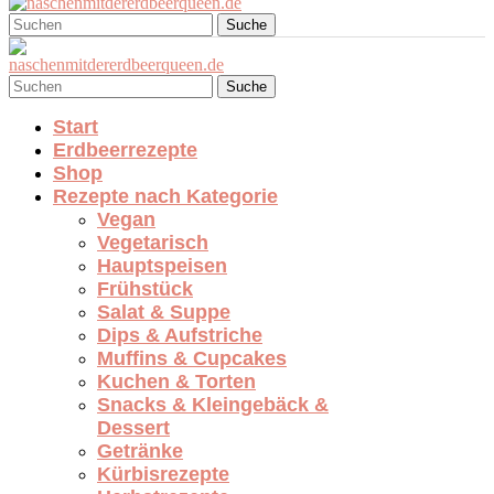
Suche
Suche
Start
Erdbeerrezepte
Shop
Rezepte nach Kategorie
Vegan
Vegetarisch
Hauptspeisen
Frühstück
Salat & Suppe
Dips & Aufstriche
Muffins & Cupcakes
Kuchen & Torten
Snacks & Kleingebäck &
Dessert
Getränke
Kürbisrezepte