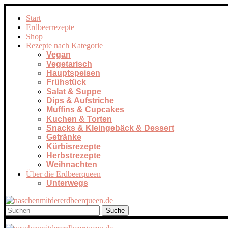
Start
Erdbeerrezepte
Shop
Rezepte nach Kategorie
Vegan
Vegetarisch
Hauptspeisen
Frühstück
Salat & Suppe
Dips & Aufstriche
Muffins & Cupcakes
Kuchen & Torten
Snacks & Kleingebäck & Dessert
Getränke
Kürbisrezepte
Herbstrezepte
Weihnachten
Über die Erdbeerqueen
Unterwegs
Suche