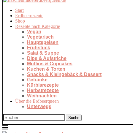
Start
Erdbeerrezepte
Shop
Rezepte nach Kategorie
Vegan
Vegetarisch
Hauptspeisen
Frühstück
Salat & Suppe
Dips & Aufstriche
Muffins & Cupcakes
Kuchen & Torten
Snacks & Kleingebäck & Dessert
Getränke
Kürbisrezepte
Herbstrezepte
Weihnachten
Über die Erdbeerqueen
Unterwegs
Suche