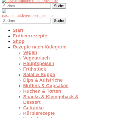
Suche
Suche
Start
Erdbeerrezepte
Shop
Rezepte nach Kategorie
Vegan
Vegetarisch
Hauptspeisen
Frühstück
Salat & Suppe
Dips & Aufstriche
Muffins & Cupcakes
Kuchen & Torten
Snacks & Kleingebäck &
Dessert
Getränke
Kürbisrezepte