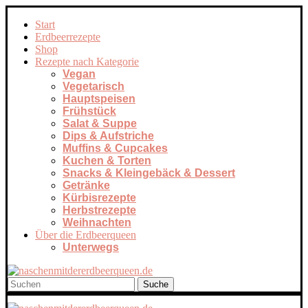
Start
Erdbeerrezepte
Shop
Rezepte nach Kategorie
Vegan
Vegetarisch
Hauptspeisen
Frühstück
Salat & Suppe
Dips & Aufstriche
Muffins & Cupcakes
Kuchen & Torten
Snacks & Kleingebäck & Dessert
Getränke
Kürbisrezepte
Herbstrezepte
Weihnachten
Über die Erdbeerqueen
Unterwegs
Suche