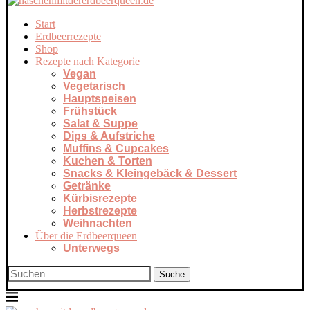
Start
Erdbeerrezepte
Shop
Rezepte nach Kategorie
Vegan
Vegetarisch
Hauptspeisen
Frühstück
Salat & Suppe
Dips & Aufstriche
Muffins & Cupcakes
Kuchen & Torten
Snacks & Kleingebäck & Dessert
Getränke
Kürbisrezepte
Herbstrezepte
Weihnachten
Über die Erdbeerqueen
Unterwegs
Suche