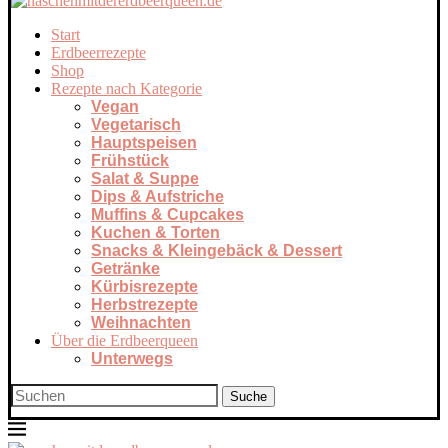
Start
Erdbeerrezepte
Shop
Rezepte nach Kategorie
Vegan
Vegetarisch
Hauptspeisen
Frühstück
Salat & Suppe
Dips & Aufstriche
Muffins & Cupcakes
Kuchen & Torten
Snacks & Kleingebäck & Dessert
Getränke
Kürbisrezepte
Herbstrezepte
Weihnachten
Über die Erdbeerqueen
Unterwegs
Suche