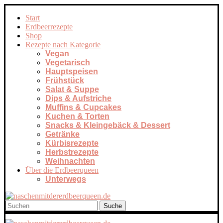
Start
Erdbeerrezepte
Shop
Rezepte nach Kategorie
Vegan
Vegetarisch
Hauptspeisen
Frühstück
Salat & Suppe
Dips & Aufstriche
Muffins & Cupcakes
Kuchen & Torten
Snacks & Kleingebäck & Dessert
Getränke
Kürbisrezepte
Herbstrezepte
Weihnachten
Über die Erdbeerqueen
Unterwegs
Suche