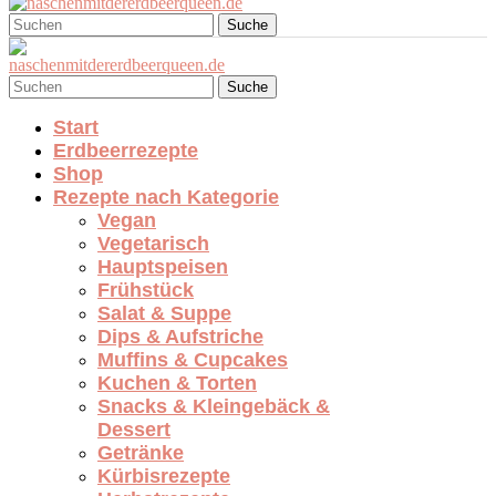
Suche
Suche
Start
Erdbeerrezepte
Shop
Rezepte nach Kategorie
Vegan
Vegetarisch
Hauptspeisen
Frühstück
Salat & Suppe
Dips & Aufstriche
Muffins & Cupcakes
Kuchen & Torten
Snacks & Kleingebäck &
Dessert
Getränke
Kürbisrezepte