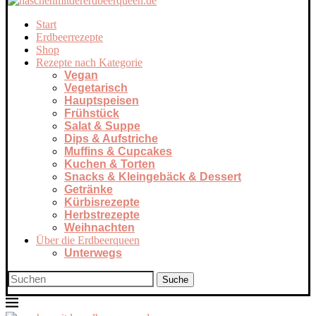
Start
Erdbeerrezepte
Shop
Rezepte nach Kategorie
Vegan
Vegetarisch
Hauptspeisen
Frühstück
Salat & Suppe
Dips & Aufstriche
Muffins & Cupcakes
Kuchen & Torten
Snacks & Kleingebäck & Dessert
Getränke
Kürbisrezepte
Herbstrezepte
Weihnachten
Über die Erdbeerqueen
Unterwegs
Suche