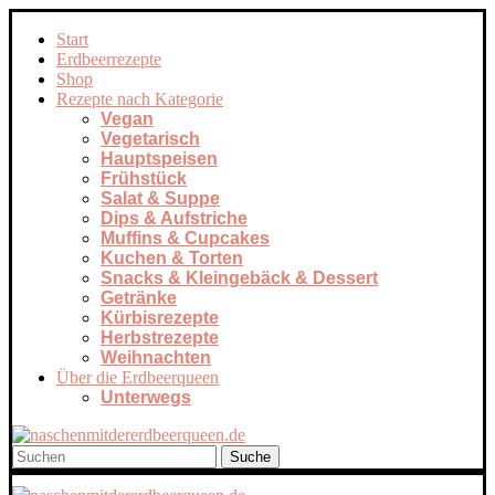
Start
Erdbeerrezepte
Shop
Rezepte nach Kategorie
Vegan
Vegetarisch
Hauptspeisen
Frühstück
Salat & Suppe
Dips & Aufstriche
Muffins & Cupcakes
Kuchen & Torten
Snacks & Kleingebäck & Dessert
Getränke
Kürbisrezepte
Herbstrezepte
Weihnachten
Über die Erdbeerqueen
Unterwegs
Suche