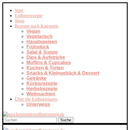
Start
Erdbeerrezepte
Shop
Rezepte nach Kategorie
Vegan
Vegetarisch
Hauptspeisen
Frühstück
Salat & Suppe
Dips & Aufstriche
Muffins & Cupcakes
Kuchen & Torten
Snacks & Kleingebäck & Dessert
Getränke
Kürbisrezepte
Herbstrezepte
Weihnachten
Über die Erdbeerqueen
Unterwegs
Suche