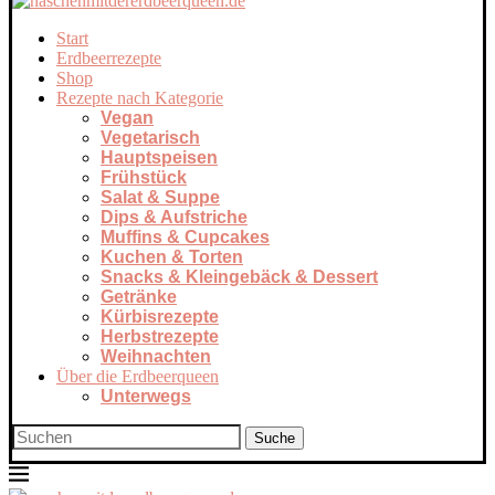
Start
Erdbeerrezepte
Shop
Rezepte nach Kategorie
Vegan
Vegetarisch
Hauptspeisen
Frühstück
Salat & Suppe
Dips & Aufstriche
Muffins & Cupcakes
Kuchen & Torten
Snacks & Kleingebäck & Dessert
Getränke
Kürbisrezepte
Herbstrezepte
Weihnachten
Über die Erdbeerqueen
Unterwegs
Suche