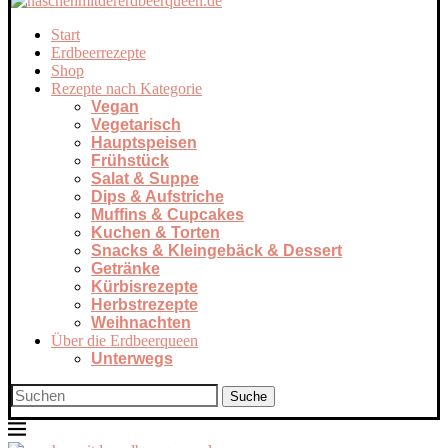
Start
Erdbeerrezepte
Shop
Rezepte nach Kategorie
Vegan
Vegetarisch
Hauptspeisen
Frühstück
Salat & Suppe
Dips & Aufstriche
Muffins & Cupcakes
Kuchen & Torten
Snacks & Kleingebäck & Dessert
Getränke
Kürbisrezepte
Herbstrezepte
Weihnachten
Über die Erdbeerqueen
Unterwegs
Suche