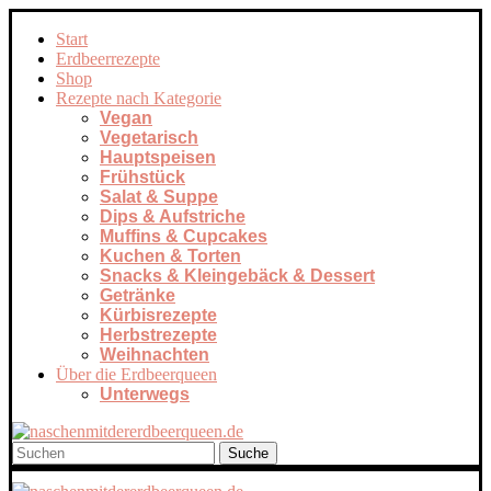
Start
Erdbeerrezepte
Shop
Rezepte nach Kategorie
Vegan
Vegetarisch
Hauptspeisen
Frühstück
Salat & Suppe
Dips & Aufstriche
Muffins & Cupcakes
Kuchen & Torten
Snacks & Kleingebäck & Dessert
Getränke
Kürbisrezepte
Herbstrezepte
Weihnachten
Über die Erdbeerqueen
Unterwegs
Suche