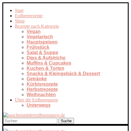
Start
Erdbeerrezepte
Shop
Rezepte nach Kategorie
Vegan
Vegetarisch
Hauptspeisen
Frühstück
Salat & Suppe
Dips & Aufstriche
Muffins & Cupcakes
Kuchen & Torten
Snacks & Kleingebäck & Dessert
Getränke
Kürbisrezepte
Herbstrezepte
Weihnachten
Über die Erdbeerqueen
Unterwegs
Suche