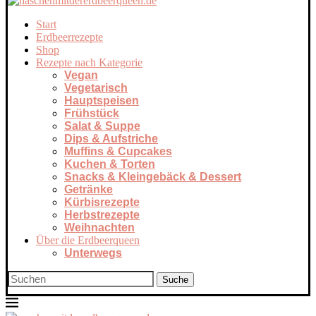
Start
Erdbeerrezepte
Shop
Rezepte nach Kategorie
Vegan
Vegetarisch
Hauptspeisen
Frühstück
Salat & Suppe
Dips & Aufstriche
Muffins & Cupcakes
Kuchen & Torten
Snacks & Kleingebäck & Dessert
Getränke
Kürbisrezepte
Herbstrezepte
Weihnachten
Über die Erdbeerqueen
Unterwegs
Suche