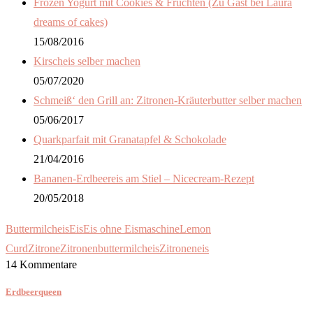
Frozen Yogurt mit Cookies & Früchten (Zu Gast bei Laura
dreams of cakes)
15/08/2016
Kirscheis selber machen
05/07/2020
Schmeiß‘ den Grill an: Zitronen-Kräuterbutter selber machen
05/06/2017
Quarkparfait mit Granatapfel & Schokolade
21/04/2016
Bananen-Erdbeereis am Stiel – Nicecream-Rezept
20/05/2018
Buttermilcheis
Eis
Eis ohne Eismaschine
Lemon
Curd
Zitrone
Zitronenbuttermilcheis
Zitroneneis
14 Kommentare
Erdbeerqueen