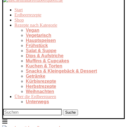
Start
Erdbeerrezepte
Shop
Rezepte nach Kategorie
Vegan
Vegetarisch
Hauptspeisen
Frühstück
Salat & Suppe
Dips & Aufstriche
Muffins & Cupcakes
Kuchen & Torten
Snacks & Kleingebäck & Dessert
Getränke
Kürbisrezepte
Herbstrezepte
Weihnachten
Über die Erdbeerqueen
Unterwegs
Suche