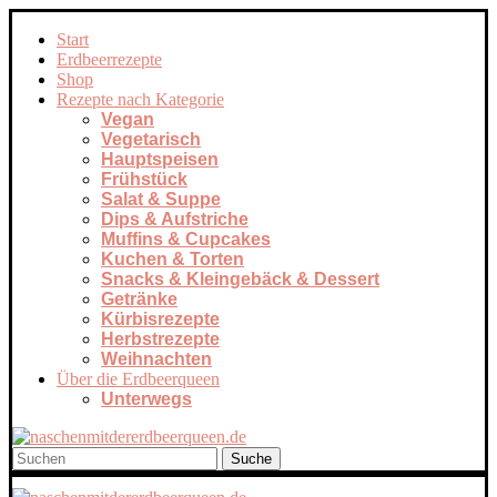
Start
Erdbeerrezepte
Shop
Rezepte nach Kategorie
Vegan
Vegetarisch
Hauptspeisen
Frühstück
Salat & Suppe
Dips & Aufstriche
Muffins & Cupcakes
Kuchen & Torten
Snacks & Kleingebäck & Dessert
Getränke
Kürbisrezepte
Herbstrezepte
Weihnachten
Über die Erdbeerqueen
Unterwegs
Suche