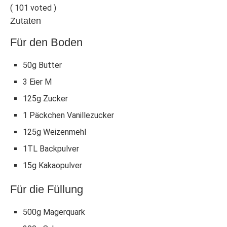
(
101
voted )
Zutaten
Für den Boden
50g Butter
3 Eier M
125g Zucker
1 Päckchen Vanillezucker
125g Weizenmehl
1TL Backpulver
15g Kakaopulver
Für die Füllung
500g Magerquark