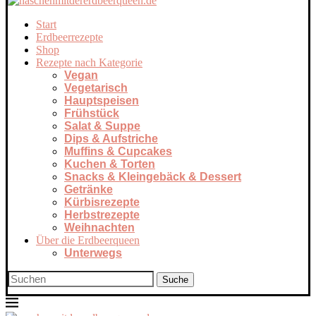
Start
Erdbeerrezepte
Shop
Rezepte nach Kategorie
Vegan
Vegetarisch
Hauptspeisen
Frühstück
Salat & Suppe
Dips & Aufstriche
Muffins & Cupcakes
Kuchen & Torten
Snacks & Kleingebäck & Dessert
Getränke
Kürbisrezepte
Herbstrezepte
Weihnachten
Über die Erdbeerqueen
Unterwegs
Suche