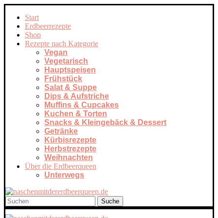
Start
Erdbeerrezepte
Shop
Rezepte nach Kategorie
Vegan
Vegetarisch
Hauptspeisen
Frühstück
Salat & Suppe
Dips & Aufstriche
Muffins & Cupcakes
Kuchen & Torten
Snacks & Kleingebäck & Dessert
Getränke
Kürbisrezepte
Herbstrezepte
Weihnachten
Über die Erdbeerqueen
Unterwegs
Suche