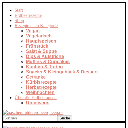
Start
Erdbeerrezepte
Shop
Rezepte nach Kategorie
Vegan
Vegetarisch
Hauptspeisen
Frühstück
Salat & Suppe
Dips & Aufstriche
Muffins & Cupcakes
Kuchen & Torten
Snacks & Kleingebäck & Dessert
Getränke
Kürbisrezepte
Herbstrezepte
Weihnachten
Über die Erdbeerqueen
Unterwegs
Suche