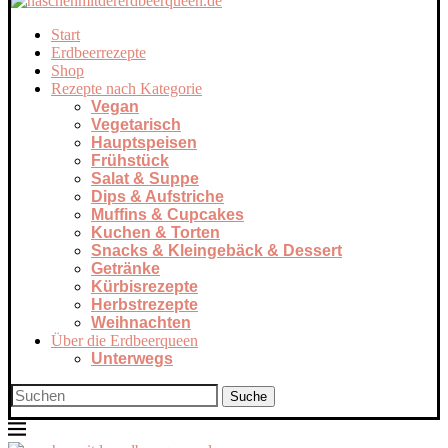
Start
Erdbeerrezepte
Shop
Rezepte nach Kategorie
Vegan
Vegetarisch
Hauptspeisen
Frühstück
Salat & Suppe
Dips & Aufstriche
Muffins & Cupcakes
Kuchen & Torten
Snacks & Kleingebäck & Dessert
Getränke
Kürbisrezepte
Herbstrezepte
Weihnachten
Über die Erdbeerqueen
Unterwegs
Suche