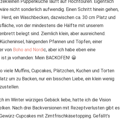
tzekleinen Puppenküche läuft auf Hochtouren. Eigentlich
re nicht sonderlich aufwendig. Einen Schritt hinein gehen,
Ein Herd, ein Waschbecken, dazwischen ca. 30 cm Platz und
sfläche, von der mindestens die Hälfte mit unserem
rett belegt sind. Ziemlich klein, aber ausreichend.
er Kücheninsel, hängenden Pfannen und Töpfen, einer
er von
Boho and Nordi
c, aber ich habe eben eine
 ist ja vorhanden: Mein BACKOFEN! 😀
o viele Muffins, Cupcakes, Plätzchen, Kuchen und Torten
Platz um zu Backen, nur ein bisschen Liebe, ein klein wenig
zustellen.
h im Winter würziges Gebäck liebe, hatte ich die Vision
ken. Nach drei Backversionen mit Rezeptverlusten gibt es
 Gewürz-Cupcakes mit Zimtfrischkäsetopping. Gefällt’s