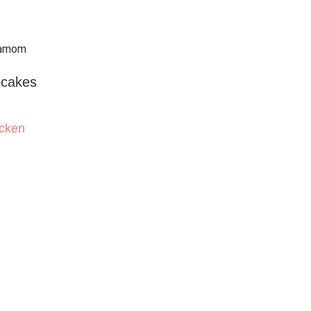
pcakes
cken