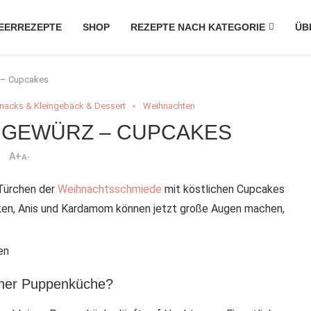
EERREZEPTE
SHOP
REZEPTE NACH KATEGORIE
ÜB
 – Cupcakes
nacks & Kleingebäck & Dessert
Weihnachten
 GEWÜRZ – CUPCAKES
A+
A-
 Türchen der
Weihnachtsschmiede
mit köstlichen Cupcakes
lken, Anis und Kardamom können jetzt große Augen machen,
einer Puppenküche?