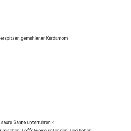
serspitzen gemahlener Kardamom
d saure Sahne unterrühren.<
z mischen. Löffelweise unter den Teig heben.