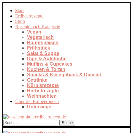
Start
Erdbeerrezepte
Shop
Rezepte nach Kategorie
Vegan
Vegetarisch
Hauptspeisen
Frühstück
Salat & Suppe
Dips & Aufstriche
Muffins & Cupcakes
Kuchen & Torten
Snacks & Kleingebäck & Dessert
Getränke
Kürbisrezepte
Herbstrezepte
Weihnachten
Über die Erdbeerqueen
Unterwegs
Suche