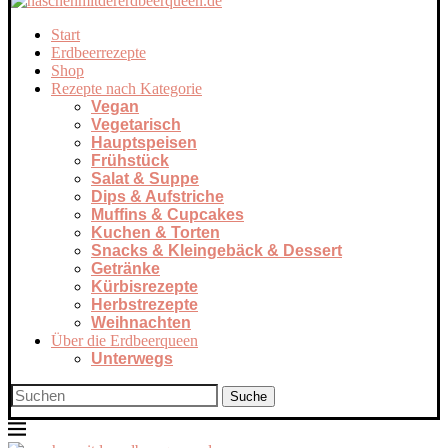
Start
Erdbeerrezepte
Shop
Rezepte nach Kategorie
Vegan
Vegetarisch
Hauptspeisen
Frühstück
Salat & Suppe
Dips & Aufstriche
Muffins & Cupcakes
Kuchen & Torten
Snacks & Kleingebäck & Dessert
Getränke
Kürbisrezepte
Herbstrezepte
Weihnachten
Über die Erdbeerqueen
Unterwegs
Suche