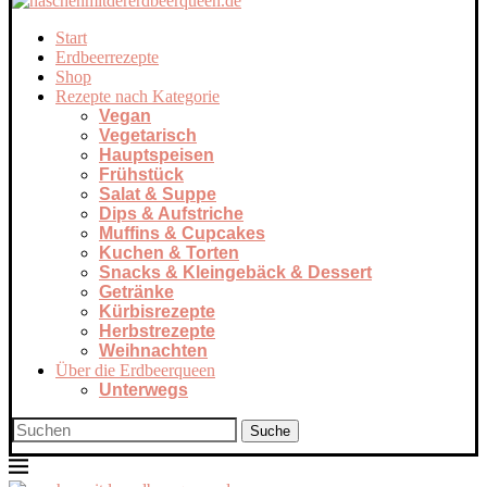
Start
Erdbeerrezepte
Shop
Rezepte nach Kategorie
Vegan
Vegetarisch
Hauptspeisen
Frühstück
Salat & Suppe
Dips & Aufstriche
Muffins & Cupcakes
Kuchen & Torten
Snacks & Kleingebäck & Dessert
Getränke
Kürbisrezepte
Herbstrezepte
Weihnachten
Über die Erdbeerqueen
Unterwegs
Suche