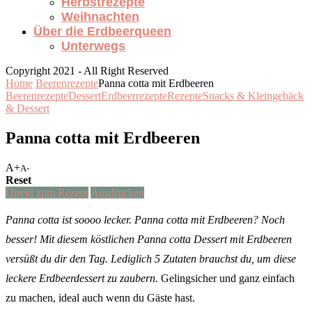
Herbstrezepte
Weihnachten
Über die Erdbeerqueen
Unterwegs
Copyright 2021 - All Right Reserved
Home
Beerenrezepte
Panna cotta mit Erdbeeren
Beerenrezepte
Dessert
Erdbeerrezepte
Rezepte
Snacks & Kleingebäck
& Dessert
Panna cotta mit Erdbeeren
A+
A-
Reset
Direkt zum Rezept
Ausdrucken
Panna cotta ist soooo lecker. Panna cotta mit Erdbeeren? Noch
besser! Mit diesem köstlichen Panna cotta Dessert mit Erdbeeren
versüßt du dir den Tag. Lediglich 5 Zutaten brauchst du, um diese
leckere Erdbeerdessert zu zaubern.
Gelingsicher und ganz einfach
zu machen, ideal auch wenn du Gäste hast.