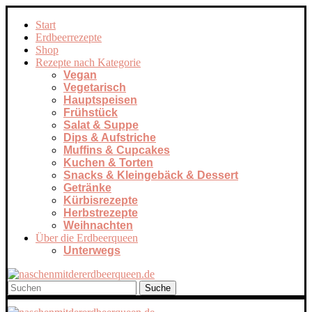
Start
Erdbeerrezepte
Shop
Rezepte nach Kategorie
Vegan
Vegetarisch
Hauptspeisen
Frühstück
Salat & Suppe
Dips & Aufstriche
Muffins & Cupcakes
Kuchen & Torten
Snacks & Kleingebäck & Dessert
Getränke
Kürbisrezepte
Herbstrezepte
Weihnachten
Über die Erdbeerqueen
Unterwegs
Suche