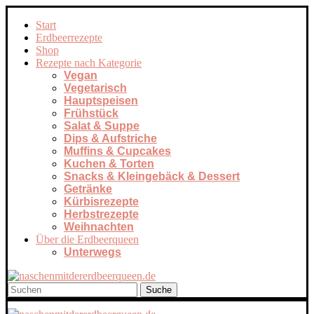
Start
Erdbeerrezepte
Shop
Rezepte nach Kategorie
Vegan
Vegetarisch
Hauptspeisen
Frühstück
Salat & Suppe
Dips & Aufstriche
Muffins & Cupcakes
Kuchen & Torten
Snacks & Kleingebäck & Dessert
Getränke
Kürbisrezepte
Herbstrezepte
Weihnachten
Über die Erdbeerqueen
Unterwegs
Suche