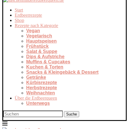
Start
Erdbeerrezepte
Shop
Rezepte nach Kategorie
Vegan
Vegetarisch
Hauptspeisen
Frühstück
Salat & Suppe
Dips & Aufstriche
Muffins & Cupcakes
Kuchen & Torten
Snacks & Kleingebäck & Dessert
Getränke
Kürbisrezepte
Herbstrezepte
Weihnachten
Über die Erdbeerqueen
Unterwegs
Suche